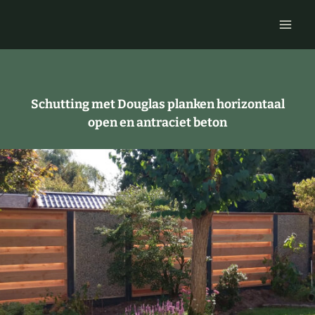
Doorgaan
naar
inhoud
Schutting met Douglas planken horizontaal
open en antraciet beton